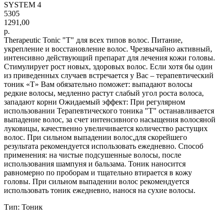
SYSTEM 4
5305
1291,00
р.
Therapeutic Tonic "Т" для всех типов волос. Питание,
укрепление и восстановление волос. Чрезвычайно активный,
интенсивно действующий препарат для лечения кожи головы.
Стимулирует рост новых, здоровых волос. Если хотя бы один
из приведенных случаев встречается у Вас – терапевтический
тоник «Т» Вам обязательно поможет: выпадают волосы
редкие волосы, медленно растут слабый угол роста волоса,
западают корни Ожидаемый эффект: При регулярном
использовании Терапевтического тоника "Т" останавливается
выпадение волос, за счет интенсивного насыщения волосяной
луковицы, качественно увеличивается количество растущих
волос. При сильном выпадении волос,для скорейшего
результата рекомендуется использовать ежедневно. Способ
применения: на чистые подсушенные волосы, после
использования шампуня и бальзама. Тоник наносится
равномерно по проборам и тщательно втирается в кожу
головы. При сильном выпадении волос рекомендуется
использовать тоник ежедневно, нанося на сухие волосы.
Тип: Тоник