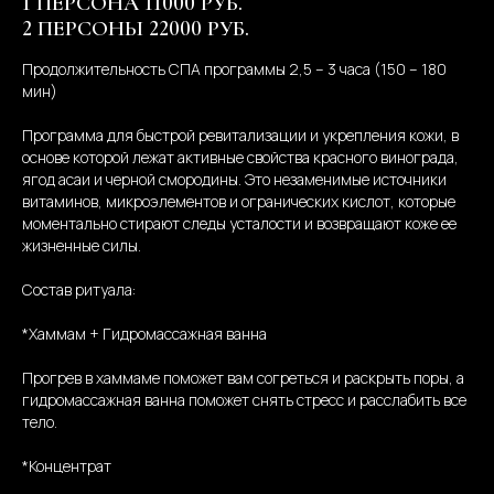
1 ПЕРСОНА 11000 РУБ.
2 ПЕРСОНЫ 22000 РУБ.
Продолжительность СПА программы 2,5 – 3 часа (150 – 180
мин)
Программа для быстрой ревитализации и укрепления кожи, в
основе которой лежат активные свойства красного винограда,
ягод асаи и черной смородины. Это незаменимые источники
витаминов, микроэлементов и огранических кислот, которые
моментально стирают следы усталости и возвращают коже ее
жизненные силы.
Состав ритуала:
*Хаммам + Гидромассажная ванна
Прогрев в хаммаме поможет вам согреться и раскрыть поры, а
гидромассажная ванна поможет снять стресс и расслабить все
тело.
*Концентрат